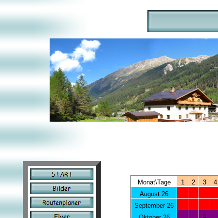
Monat\Tage
1
2
3
4
August 26
September 26
Oktober 26
F